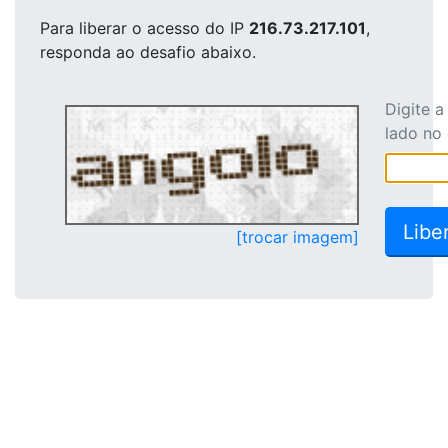
Para liberar o acesso
do IP
216.73.217.101
,
responda ao desafio abaixo.
Digite 
lado no
[trocar imagem]