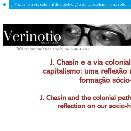
J. Chasin e a via colonial de objetivação do capitalismo: uma reflexão marxista sobre nossa formação sócio-histórica