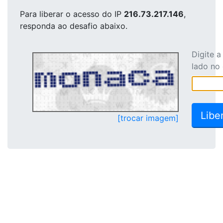
Para liberar o acesso
do IP
216.73.217.146
,
responda ao desafio abaixo.
Digite 
lado no
[trocar imagem]