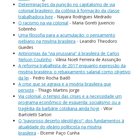
Determinações da punição no capitalismo de via
colonial brasileiro: da colônia à formação da classe
trabalhadora livre
- Nayara Rodrigues Medrado
O racismo na via colonial
- Maria Goreti Juvencio
Sobrinho
Uma filosofia para a acumulação: o pensamento
isebiano na miséria brasileira
- Leandro Theodoro
Guedes
Antinomias da “via prussiana” à brasileira de Carlos
Nelson Coutinho
- Vânia Noeli Ferreira de Assunção
A reforma trabalhista de 2017 enquanto expressão da
miséria brasileira: o rebaixamento salarial como objetivo
da lei
- Pedro Rocha Badô
A crise que se agrava e a miséria brasileira que
persiste
- Thiago Martins Jorge
Via colonial, o tempo das crises e a necessidade um
programa econômico de esquerda: socialismo ou a
tragédia da barbárie cotidiana ainda hoje
- Vitor
Bartoletti Sartori
O “pavoroso deserto ideológico”: dos fundamentos à
atualidade do ideário politicista na miséria
brasileira
- Elcemir Paço Cunha