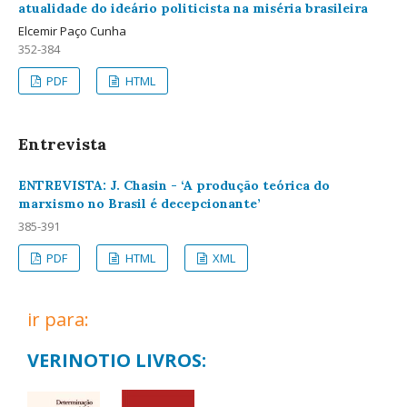
atualidade do ideário politicista na miséria brasileira
Elcemir Paço Cunha
352-384
PDF
HTML
Entrevista
ENTREVISTA: J. Chasin - ‘A produção teórica do
marxismo no Brasil é decepcionante’
385-391
PDF
HTML
XML
ir para:
VERINOTIO LIVROS: