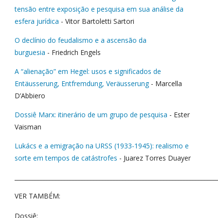
tensão entre exposição e pesquisa em sua análise da
esfera jurídica
- Vitor Bartoletti Sartori
O declínio do feudalismo e a ascensão da
burguesia
- Friedrich Engels
A “alienação” em Hegel: usos e significados de
Entäusserung, Entfremdung, Veräusserung
- Marcella
D’Abbiero
Dossiê Marx: itinerário de um grupo de pesquisa
- Ester
Vaisman
Lukács e a emigração na URSS (1933-1945): realismo e
sorte em tempos de catástrofes
- Juarez Torres Duayer
_____________________________________________________________________
VER TAMBÉM:
Dossiê: