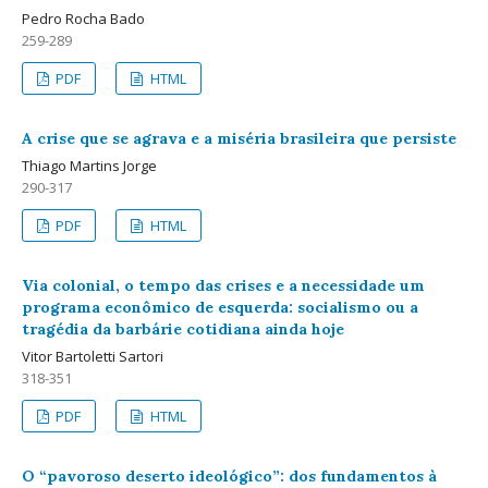
Pedro Rocha Bado
259-289
PDF
HTML
A crise que se agrava e a miséria brasileira que persiste
Thiago Martins Jorge
290-317
PDF
HTML
Via colonial, o tempo das crises e a necessidade um
programa econômico de esquerda: socialismo ou a
tragédia da barbárie cotidiana ainda hoje
Vitor Bartoletti Sartori
318-351
PDF
HTML
O “pavoroso deserto ideológico”: dos fundamentos à