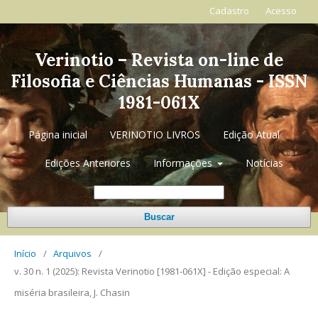
Cadastro
Acesso
Verinotio – Revista on-line de
Filosofia e Ciências Humanas - ISSN
1981-061X
Página inicial
VERINOTIO LIVROS
Edição Atual
Edições Anteriores
Informações
Notícias
Buscar
Início
/
Arquivos
/
v. 30 n. 1 (2025): Revista Verinotio [1981-061X] - Edição especial: A
miséria brasileira, J. Chasin