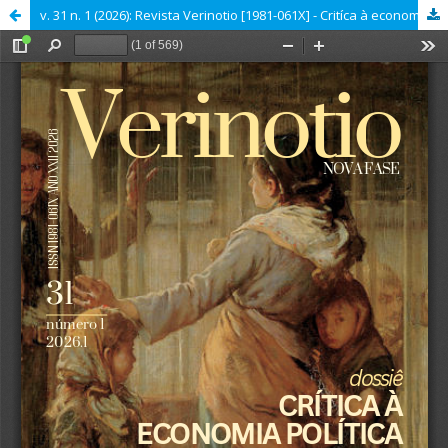
v. 31 n. 1 (2026): Revista Verinotio [1981-061X] - Critíca à economia política e ao direito